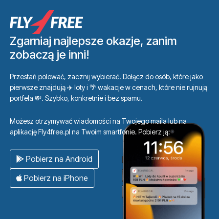
Zgarniaj najlepsze okazje, zanim
zobaczą je inni!
Przestań polować, zacznij wybierać. Dołącz do osób, które jako
pierwsze znajdują ✈️ loty i 🌴 wakacje w cenach, które nie rujnują
portfela 💸. Szybko, konkretnie i bez spamu.
Możesz otrzymywać wiadomości na Twojego maila lub na
aplikację Fly4free.pl na Twoim smartfonie. Pobierz ją:
Pobierz na Android
Pobierz na iPhone